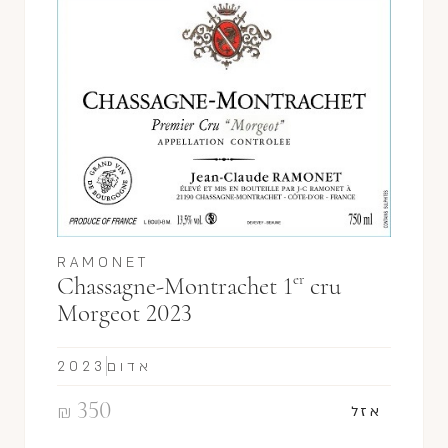
RAMONET
er
Chassagne-Montrachet 1
cru
Morgeot 2023
אדום
2023
350
₪
אזל