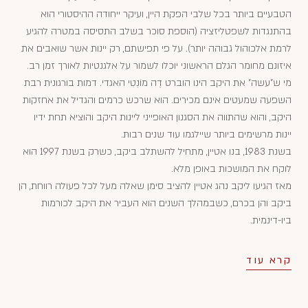
הטבעיים ביותר בכל שלבי הפקת היין, ועיקר ייחודה ההיסטורי הוא
בהתנגדות לשפטליזציה (הוספת סוכר בשלב התסיסה במטרה להגיע
לרמת אלכוהול גבוהה יותר). על פי תפישתם, רק יינות אשר שואבים את
איזונם מחומר הגלם הראשוני יוכלו לשמור על אלגנטיות לאורך זמן רב.
מי ש"עשה" את היקב הינו הוברט דֶה מוֹנְטִי האגדי. דמות בורגונית רבת
השפעה שמעטים אינם מכירים. הוא שרכש כרמים והגדיל את אחזקות
היקב, והוא שהתווה את הסגנון האופייני ליינות היקב והוציא תחת ידיו
יינות מרשימים ביותר שיילגמו עוד שנים רבות.
בשנת 1983, בנו אטיין, מתחיל להשתלב ביקב, כשרק בשנת 1997 הוא
לוקח את המושכות באופן מלא.
מאז הגיעו ליקב נהג אטיין להציב סימן שאלה מעל לכל פעולה רווחת, הן
ביקב והן בכרם, כשבמהלך השנים הוא העביר את היקב לכורמות
ביו-דינמית.
קרא עוד