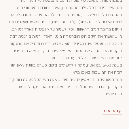
בסגנון מסורתי קלאסי. פילוסופיית היקב מתבססת על העקרונות
הטבעיים ביותר בכל שלבי הפקת היין, ועיקר ייחודה ההיסטורי הוא
בהתנגדות לשפטליזציה (הוספת סוכר בשלב התסיסה במטרה להגיע
לרמת אלכוהול גבוהה יותר). על פי תפישתם, רק יינות אשר שואבים את
איזונם מחומר הגלם הראשוני יוכלו לשמור על אלגנטיות לאורך זמן רב.
מי ש"עשה" את היקב הינו הוברט דֶה מוֹנְטִי האגדי. דמות בורגונית רבת
השפעה שמעטים אינם מכירים. הוא שרכש כרמים והגדיל את אחזקות
היקב, והוא שהתווה את הסגנון האופייני ליינות היקב והוציא תחת ידיו
יינות מרשימים ביותר שיילגמו עוד שנים רבות.
בשנת 1983, בנו אטיין, מתחיל להשתלב ביקב, כשרק בשנת 1997 הוא
לוקח את המושכות באופן מלא.
מאז הגיעו ליקב נהג אטיין להציב סימן שאלה מעל לכל פעולה רווחת, הן
ביקב והן בכרם, כשבמהלך השנים הוא העביר את היקב לכורמות
ביו-דינמית.
קרא עוד