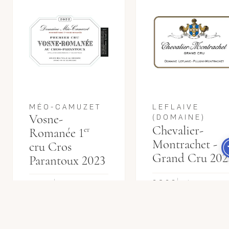
MÉO-CAMUZET
LEFLAIVE
Vosne-
(DOMAINE)
Chevalier-
er
Romanée 1
Montrachet -
cru Cros
Grand Cru 202
Parantoux 2023
לבן
2023
אדום
2023
+
+
7 900
7 500
₪
₪
הוסף
הוסף