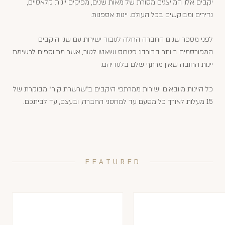
יקבים אלו, המייצגים מסורת של מאות שנים, מפיקים יינות קלאסיים,
נדירים ומבוקשים בכל העולם. יינות אספנות.
לפני מספר שנים החברה החלה לעבוד ישירות עם שני היקבים
המפורסמים ביותר בבורדו: פטרוס ושאטו לטור, אשר מתווספים לרשימת
יינות החובה שאין מרתף שלם בלעדיהם.
כל היינות מיובאים ישירות ממרתפי היקבים ב״שרשרת קור״ מבוקרת של
15 מעלות לאורך כל מסעם עד למחסני החברה, ובעצם, עד לביתכם.
FEATURED