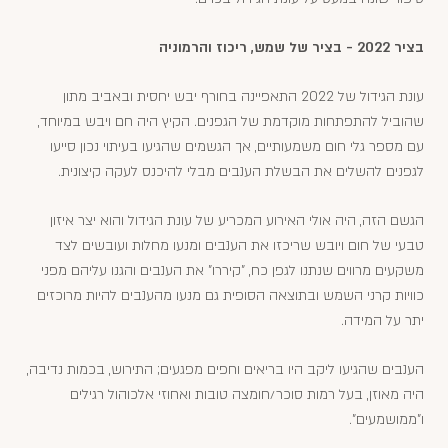
בציר 2022 - בציר של שמש, ריכוז והרמוניה
עונת הגידול של 2022 התאפיינה בחורף יבש יחסית ובאביב מתון
שהוביל להתפתחות מוקדמת של הגפנים. הקיץ היה חם ויבש במיוחד,
עם מספר גלי חום משמעותיים, אך הגשמים שהגיעו בעיתוי נכון סייעו
לגפנים להשלים את הבשלת הענבים מבלי להיכנס לעקה קיצונית.
הגשם הזה, היה אולי האירוע המכריע של עונת הגידול והוא יצר איזון
טבעי של חום ויובש שריכזו את הענבים ומנעו מחלות ועובשים לצד
משקעים מרווים שנתנו לגפן כח, "קיררו" את הענבים והגנו עליהם מפני
כוויות קרני השמש ובתוצאה הסופית גם מנעו מהענבים להיות מרוכזים
יתר על המידה.
הענבים שהגיעו ליקב היו בריאים וחפים מפגעים; התירוש, בכמות נדיבה,
היה מאוזן, בעל רמות סוכר/חומצה טובות ואחוזי אלכוהול רגילים
ו"ממושמעים".