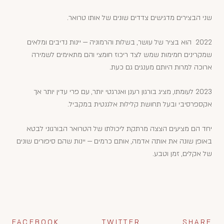
שני הבצירים מדגישים צדדים שונים של אותו טרואר.
2022 הוא בציר של עושר, בשלות והרמוניה — יינות נדיבים ומלאים
שמקרינים חמימות שמש לצד ריכוז חומצי והם מתאימים לשמירה
ארוכה למרות היותם מענגים גם כעת.
2023 לעומתו, מציג בורגון רענן ואנרגטי יותר, עם פרי עדין יותר אך
אקספרסיבי ובעל תחושת קלילות אלגנטית במקביל.
הרשמה לאירוע
יחד הם מציעים הצצה מרתקת ליכולתו של הטרואר הבורגוני לבטא
באופן שונה את אותה אדמה, אותם כרמים — יינות שהם סיפורים שונים
שם מלא
של אקלים, זמן וטבע.
אימייל
מספר טלפון
FACEBOOK
TWITTER
SHARE