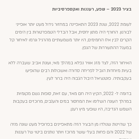
בציר 2023 – שפע, רעננות ואקספרסיביות
לעומת 2022, שנת 2023 התאפיינה במחזור גידול מעט יותר אופייני
לבורגון. החורף היה מתון יחסית, אבל הבדלי הטמפרטורות בין הימים
הקרים לבין אלו החמימים, היו יותר משמעותיים מהרגיל וגרמו לאיחור קל
במעגל ההתעוררות של הגפן.
האיחור הזה, לצד מזג אוויר נפלא במהלך מאי, ועונת אביב שעברה ללא
בעיות מיוחדות הוביל לפריחה סדורה ואשכולות רבים שהופיעו
בעקבותיה. פוטנציאל היבול הגבוה היה ברור לעין.
בדומה ל- 2022, הקיץ היה חם מאד, עם זאת, סופות גשם מקומיות
במהלך העונה השלימו את המחסור במים והענבים, מרוכזים בעקבות
השמש הנדיבה, היו שופעי מיץ רענן.
כך שהיינות שנולדו מן הבציר הזה מתאפיינים בפרופיל מעט שונה מזה
של 2022 והם פחות בעלי עושר מרוכז ויותר נותנים ביטוי של רעננות