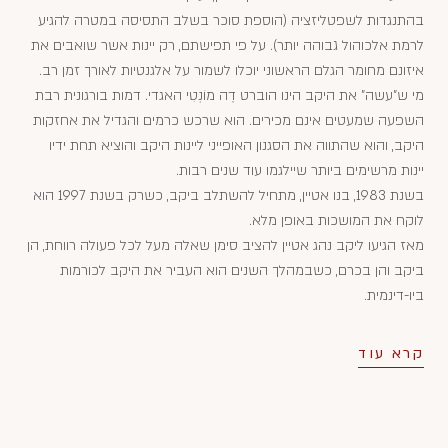
בהתנגדות לשפטליזציה (הוספת סוכר בשלב התסיסה במטרה להגיע
לרמת אלכוהול גבוהה יותר). על פי תפישתם, רק יינות אשר שואבים את
איזונם מחומר הגלם הראשוני יוכלו לשמור על אלגנטיות לאורך זמן רב.
מי ש"עשה" את היקב הינו הוברט דֶה מוֹנְטִי האגדי. דמות בורגונית רבת
השפעה שמעטים אינם מכירים. הוא שרכש כרמים והגדיל את אחזקות
היקב, והוא שהתווה את הסגנון האופייני ליינות היקב והוציא תחת ידיו
יינות מרשימים ביותר שיילגמו עוד שנים רבות.
בשנת 1983, בנו אטיין, מתחיל להשתלב ביקב, כשרק בשנת 1997 הוא
לוקח את המושכות באופן מלא.
מאז הגיעו ליקב נהג אטיין להציב סימן שאלה מעל לכל פעולה רווחת, הן
ביקב והן בכרם, כשבמהלך השנים הוא העביר את היקב לכורמות
ביו-דינמית.
קרא עוד