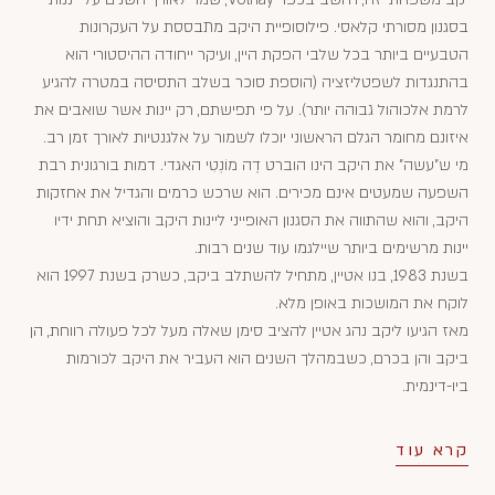
בסגנון מסורתי קלאסי. פילוסופיית היקב מתבססת על העקרונות
הטבעיים ביותר בכל שלבי הפקת היין, ועיקר ייחודה ההיסטורי הוא
בהתנגדות לשפטליזציה (הוספת סוכר בשלב התסיסה במטרה להגיע
לרמת אלכוהול גבוהה יותר). על פי תפישתם, רק יינות אשר שואבים את
איזונם מחומר הגלם הראשוני יוכלו לשמור על אלגנטיות לאורך זמן רב.
מי ש"עשה" את היקב הינו הוברט דֶה מוֹנְטִי האגדי. דמות בורגונית רבת
השפעה שמעטים אינם מכירים. הוא שרכש כרמים והגדיל את אחזקות
היקב, והוא שהתווה את הסגנון האופייני ליינות היקב והוציא תחת ידיו
יינות מרשימים ביותר שיילגמו עוד שנים רבות.
בשנת 1983, בנו אטיין, מתחיל להשתלב ביקב, כשרק בשנת 1997 הוא
לוקח את המושכות באופן מלא.
מאז הגיעו ליקב נהג אטיין להציב סימן שאלה מעל לכל פעולה רווחת, הן
ביקב והן בכרם, כשבמהלך השנים הוא העביר את היקב לכורמות
ביו-דינמית.
קרא עוד