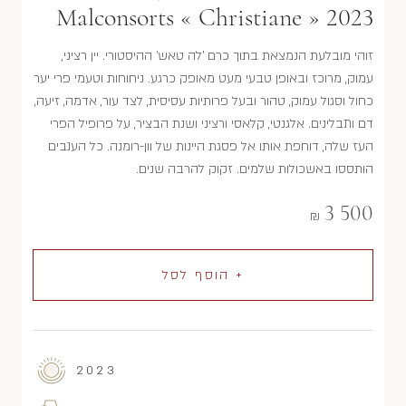
Malconsorts « Christiane » 2023
זוהי מובלעת הנמצאת בתוך כרם 'לה טאש' ההיסטורי. יין רציני,
עמוק, מרוכז ובאופן טבעי מעט מאופק כרגע. ניחוחות וטעמי פרי יער
כחול וסגול עמוק, טהור ובעל פרותיות עסיסית, לצד עור, אדמה, זיעה,
דם ותבלינים. אלגנטי, קלאסי ורציני ושנת הבציר, על פרופיל הפרי
העז שלה, דוחפת אותו אל פסגת היינות של וון-רומנה. כל הענבים
הותססו באשכולות שלמים. זקוק להרבה שנים.
3 500
₪
+ הוסף לסל
2023