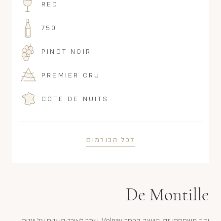
RED
750
PINOT NOIR
PREMIER CRU
CÔTE DE NUITS
לכל הכורמים
De Montille
יקב משפחתי זה, היושב בכפר Volnay, שמר לאורך השנים על ייננות