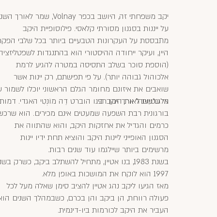
יקב משפחתי זה, היושב בכפר Volnay, שמר לאורך 
על ייננות בסגנון מסורתי קלאסי. פילוסופיית היקב
מתבססת על העקרונות הטבעיים ביותר בכל שלבי הפקת
היין, ועיקר ייחודה ההיסטורי הוא בהתנגדות לשפטליזציה
(הוספת סוכר בשלב התסיסה במטרה להגיע לרמת
אלכוהול גבוהה יותר). על פי תפישתם, רק יינות אשר
שואבים את איזונם מחומר הגלם הראשוני יוכלו לשמור ע
אלגנטיות לאורך זמן רב.
מי ש"עשה" את היקב הינו הוברט דֶה מוֹנְטִי האגדי. דמות
בורגונית רבת השפעה שמעטים אינם מכירים. הוא שרכש
כרמים והגדיל את אחזקות היקב, והוא שהתווה את
הסגנון האופייני ליינות היקב והוציא תחת ידיו יינות
מרשימים ביותר שיילגמו עוד שנים רבות.
בשנת 1983, בנו אטיין, מתחיל להשתלב ביקב, כשרק בש
1997 הוא לוקח את המושכות באופן מלא.
מאז הגיעו ליקב נהג אטיין להציב סימן שאלה מעל לכל
פעולה רווחת, הן ביקב והן בכרם, כשבמהלך השנים הוא
העביר את היקב לכורמות ביו-דינמית.