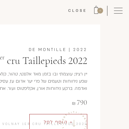
CLOSE
0
DE MONTILLE
|
2022
er
cru Taillepieds 2022
יין רציני, עוצמתי ובו בזמן מאד אלגנטי, טהור, ק
שפע ניחוחות וטעמים של פרי יער אדום עז, עסיסי 
ואדמה. ברקע ניחוחות אורן, אקליפטוס ועור. אח
790
₪
+ הוסף לסל
/
VOLNAY 1ER CRU TAILLEPIEDS 2022