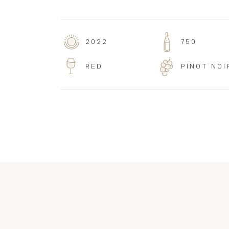
2022
750
RED
PINOT NOI