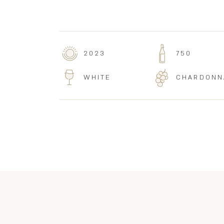
2023
750
WHITE
CHARDONN