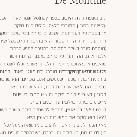
De Montille
יקב משפחתי זה, היושב בכפר Volnay, שמר לאורך 
על ייננות בסגנון מסורתי קלאסי. פילוסופיית היקב
מתבססת על העקרונות הטבעיים ביותר בכל שלבי הפקת
היין, ועיקר ייחודה ההיסטורי הוא בהתנגדות לשפטליזציה
(הוספת סוכר בשלב התסיסה במטרה להגיע לרמת
אלכוהול גבוהה יותר). על פי תפישתם, רק יינות אשר
שואבים את איזונם מחומר הגלם הראשוני יוכלו לשמור ע
אלגנטיות לאורך זמן רב.
מי ש"עשה" את היקב הינו הוברט דֶה מוֹנְטִי האגדי. דמות
בורגונית רבת השפעה שמעטים אינם מכירים. הוא שרכש
כרמים והגדיל את אחזקות היקב, והוא שהתווה את
הסגנון האופייני ליינות היקב והוציא תחת ידיו יינות
מרשימים ביותר שיילגמו עוד שנים רבות.
בשנת 1983, בנו אטיין, מתחיל להשתלב ביקב, כשרק בש
1997 הוא לוקח את המושכות באופן מלא.
מאז הגיעו ליקב נהג אטיין להציב סימן שאלה מעל לכל
פעולה רווחת, הן ביקב והן בכרם, כשבמהלך השנים הוא