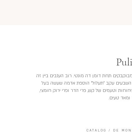
Pul
ד מיינות שאטו דה פוליני שהחל מבציר 2017 מבוקבקים תחת דומן דה מונטי. רוב הענבים ביין זה
 השבעים עקב "תעלול" הוספת אדמה שעשה בעל
יחוחות וטעמים של קש, פרי הדר ופרי ירוק חומצי,
 ומאד טעים.
CATALOG
/
DE MON