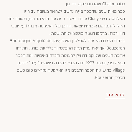
Chalonnaise שמדרום לקוט דה בון.
כבר מאות שנים שהכפר בּוּזְרוֹ נחשב לטרואר משובח עבור זן
האליגוטה. נזירי Cluny עיבדו באזור זן זה עוד בימי הביניים, ומאוחר יותר
החלו להתפרסם איכויותיו יוצאות הדופן של האליגוטה מבּוּזְרוֹ, על יובש
היין ורכותו, מרקמו העגול ופוטנציאל התיישנותו.
ברבות הימים הוא זכה לאפלסיון משל עצמו, Bourgogne Aligoté de
Bouzeron, אך זאת עדיין תחת האפלסיון הכללי של בורגון. חתירתו
ארוכת השנים של יקב דה וילן למצוינות והכרה באיכויות יינות הכפר
נשאה פרי, ובשנת 1997 זכה הכפר להכרה רישמית ו"עלה" לדרגת
Village כך שיינות הכפר הלבנים מזן האליגוטה נקראים כיום כשם
הכפר, Bouzeron.
קרא עוד