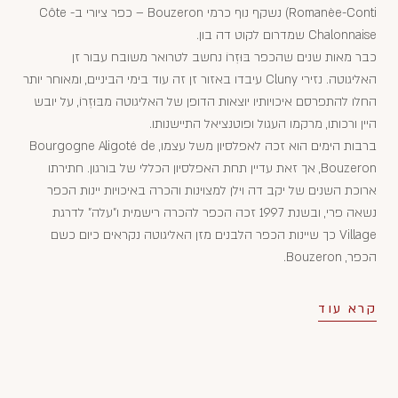
Romanèe-Conti) נשקף נוף כרמי Bouzeron – כפר ציורי ב- Côte
Chalonnaise שמדרום לקוט דה בון.
כבר מאות שנים שהכפר בּוּזְרוֹ נחשב לטרואר משובח עבור זן
האליגוטה. נזירי Cluny עיבדו באזור זן זה עוד בימי הביניים, ומאוחר יותר
החלו להתפרסם איכויותיו יוצאות הדופן של האליגוטה מבּוּזְרוֹ, על יובש
היין ורכותו, מרקמו העגול ופוטנציאל התיישנותו.
ברבות הימים הוא זכה לאפלסיון משל עצמו, Bourgogne Aligoté de
Bouzeron, אך זאת עדיין תחת האפלסיון הכללי של בורגון. חתירתו
ארוכת השנים של יקב דה וילן למצוינות והכרה באיכויות יינות הכפר
נשאה פרי, ובשנת 1997 זכה הכפר להכרה רישמית ו"עלה" לדרגת
Village כך שיינות הכפר הלבנים מזן האליגוטה נקראים כיום כשם
הכפר, Bouzeron.
קרא עוד