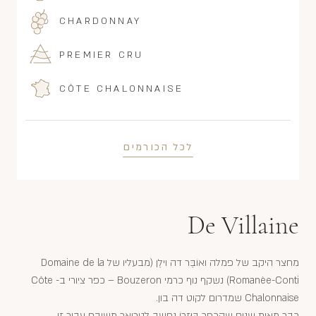
CHARDONNAY
PREMIER CRU
CÔTE CHALONNAISE
לכל הכורמים
De Villaine
מחצר היקב של פמלה ואוֹבֶּר דה וילֶן (מבעליו של Domaine de la
Romanèe-Conti) נשקף נוף כרמי Bouzeron – כפר ציורי ב- Côte
Chalonnaise שמדרום לקוט דה בון.
כבר מאות שנים שהכפר בּוּזְרוֹ נחשב לטרואר משובח עבור זן