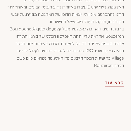
האליגוטה. נזירי Cluny עיבדו באזור זן זה עוד בימי הביניים, ומאוחר יותר
החלו להתפרסם איכויותיו יוצאות הדופן של האליגוטה מבּוּזְרוֹ, על יובש
היין ורכותו, מרקמו העגול ופוטנציאל התיישנותו.
ברבות הימים הוא זכה לאפלסיון משל עצמו, Bourgogne Aligoté de
Bouzeron, אך זאת עדיין תחת האפלסיון הכללי של בורגון. חתירתו
ארוכת השנים של יקב דה וילן למצוינות והכרה באיכויות יינות הכפר
נשאה פרי, ובשנת 1997 זכה הכפר להכרה רישמית ו"עלה" לדרגת
Village כך שיינות הכפר הלבנים מזן האליגוטה נקראים כיום כשם
הכפר, Bouzeron.
קרא עוד