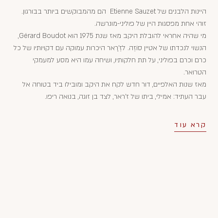
היינות הלבנים של Etienne Sauzet הם מהמבוקשים ביותר בבורגון.
זוהי אחת מפסגות היין של פוליני-מונרשה.
מי שהיה אחראי להובלת היקב מאז שנת 1975 הוא Gérard Boudot,
הנשוי לנכדתו של אטיין סוֹזֶה. לזֶ'רָאר היכרות עמוקה עם דקויותיו של כל
כרם וכרם בפוליני, על תת חלקותיו, ושיחה עמו היא מסע למעמקי
הטרואר.
מאז שנות האלפיים, דור חדש לקח את היקב ומובילו ביד בטוחה אל
עבר העתיד: אמילי, ביתו של ז'ראר, לצד בן זוגה, בנואה ריפו.
קרא עוד