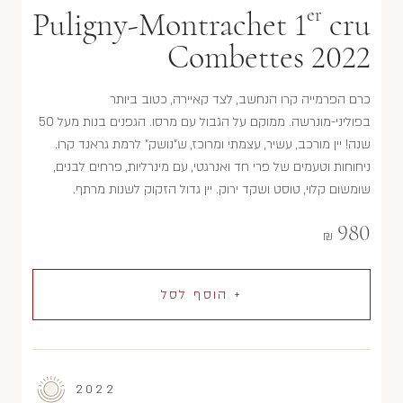
er
Puligny-Montrachet 1
cru
Combettes 2022
כרם הפרמייה קרו הנחשב, לצד קאיירה, כטוב ביותר
בפוליני-מונרשה. ממוקם על הגבול עם מרסו. הגפנים בנות מעל 50
שנה! יין מורכב, עשיר, עצמתי ומרוכז, ש"נושק" לרמת גראנד קרו.
ניחוחות וטעמים של פרי חד ואנרגטי, עם מינרליות, פרחים לבנים,
שומשום קלוי, טוסט ושקד ירוק. יין גדול הזקוק לשנות מרתף.
980
₪
+ הוסף לסל
2022