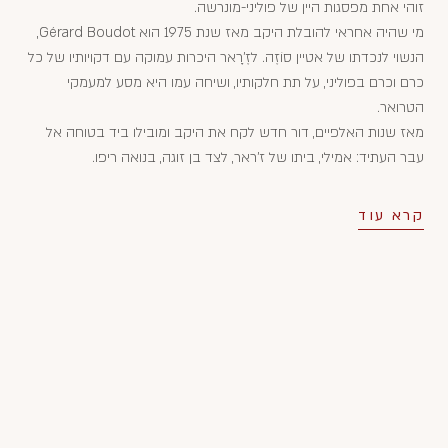
זוהי אחת מפסגות היין של פוליני-מונרשה.
מי שהיה אחראי להובלת היקב מאז שנת 1975 הוא Gérard Boudot,
הנשוי לנכדתו של אטיין סוֹזֶה. לזֶ'רָאר היכרות עמוקה עם דקויותיו של כל
כרם וכרם בפוליני, על תת חלקותיו, ושיחה עמו היא מסע למעמקי
הטרואר.
מאז שנות האלפיים, דור חדש לקח את היקב ומובילו ביד בטוחה אל
עבר העתיד: אמילי, ביתו של ז'ראר, לצד בן זוגה, בנואה ריפו.
קרא עוד