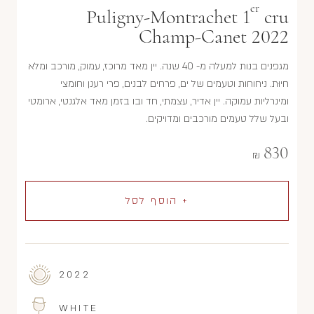
er
Puligny-Montrachet 1
cru
Champ-Canet 2022
מגפנים בנות למעלה מ- 40 שנה. יין מאד מרוכז, עמוק, מורכב ומלא
חיוּת. ניחוחות וטעמים של ים, פרחים לבנים, פרי רענן וחומצי
ומינרליות עמוקה. יין אדיר, עצמתי, חד ובו בזמן מאד אלגנטי, ארומטי
ובעל שלל טעמים מורכבים ומדויקים.
830
₪
+ הוסף לסל
2022
WHITE