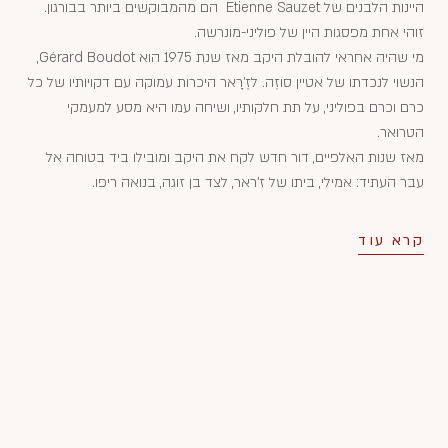
היינות הלבנים של Etienne Sauzet הם מהמבוקשים ביותר בבורגון.
זוהי אחת מפסגות היין של פוליני-מונרשה.
מי שהיה אחראי להובלת היקב מאז שנת 1975 הוא Gérard Boudot,
הנשוי לנכדתו של אטיין סוֹזֶה. לזֶ'רָאר היכרות עמוקה עם דקויותיו של כל
כרם וכרם בפוליני, על תת חלקותיו, ושיחה עמו היא מסע למעמקי
הטרואר.
מאז שנות האלפיים, דור חדש לקח את היקב ומובילו ביד בטוחה אל
עבר העתיד: אמילי, ביתו של ז'ראר, לצד בן זוגה, בנואה ריפו.
קרא עוד