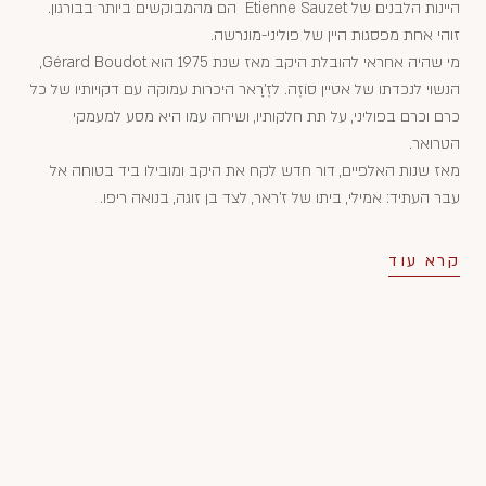
היינות הלבנים של Etienne Sauzet הם מהמבוקשים ביותר בבורגון.
זוהי אחת מפסגות היין של פוליני-מונרשה.
מי שהיה אחראי להובלת היקב מאז שנת 1975 הוא Gérard Boudot,
הנשוי לנכדתו של אטיין סוֹזֶה. לזֶ'רָאר היכרות עמוקה עם דקויותיו של כל
כרם וכרם בפוליני, על תת חלקותיו, ושיחה עמו היא מסע למעמקי
הטרואר.
מאז שנות האלפיים, דור חדש לקח את היקב ומובילו ביד בטוחה אל
עבר העתיד: אמילי, ביתו של ז'ראר, לצד בן זוגה, בנואה ריפו.
קרא עוד