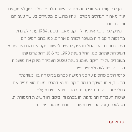
דומן לפון עומד מאחורי כמה מגדולי היינות הלבנים של בורגון, לא מעטים
יגידו מאחורי הגדולים מכולם. יינותיו מרגשים ומסעירים בעושר טעמיהם
ומורכבותם.
דומיניק לפון קיבל את ניהול היקב מאביו בשנת 1984 עת חלק גדול
מחלקות היקב היה מושכר לכורמים אחרים. כמו ברוב הסיפורים
המשפחתיים דאז, החל דומיניק להשיב לרשות היקב את הכרמים שחוזי
השכירות שלהם פגו, והחל משנת 1993, כל 13.8 ההקטרים שלו
מעובדים על ידי היקב עצמו. בשנת 2020 העביר דומיניק את מושכות
היקב לביתו לאה ולאחיינו פייר.
כרמי היקב פרוסים על פני חמישה כפרים בקוט דה בון, כשהנתח
החשוב, איתו בעיקר מזוהה היקב, נמצא במרסו ומשם הוא מפיק את
גדולי יינותיו הלבנים. ליקב גם כמה יינות אדומים מעולים.
שיטות העבודה המונהגות, הן בכרם והן ביקב, הן השיטות המסורתיות,
הקלאסיות, וכל הכרמים מעובדים תחת משטר ביו-דינמי.
קרא עוד