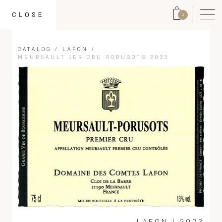
CLOSE
0
CATALOG
/
LAFON
/
MEURSAULT 1ER CRU PORUSOTS 2023
LAFON
|
2023