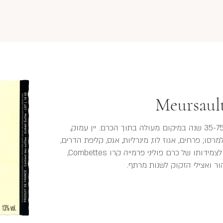
Meursault
אחד הכרמים החשובים של מרסו. מגפנים בנות 35-75 שנה במיקום מעולה בתוך הכרם. יין עמוק,
רסו; פרחים, אגוז לוז, מינרליות, אגס, קליפת הדרים,
ופרי ירוק ולבן שופע חיוּת ובעל חומציות. הודות לצמידותו של כרם פוליני פרמייה קרו Combettes,
טהור ואצילי הזקוק לשנות מרתף.