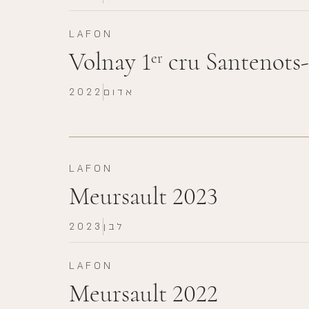
LAFON
Volnay 1
cru Santenots
er
אדום
2022
LAFON
Meursault 2023
לבן
2023
LAFON
Meursault 2022