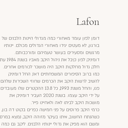
Lafon
דומן לפון עומד מאחורי כמה מגדולי היינות הלבנים של
בורגון, לא מעטים יגידו מאחורי הגדולים מכולם. יינותיו
מרגשים ומסעירים בעושר טעמיהם ומורכבותם.
דומיניק לפון קיבל את ניהול היקב מאביו בשנת 1984 עת
חלק גדול מחלקות היקב היה מושכר לכורמים אחרים.
כמו ברוב הסיפורים המשפחתיים דאז, החל דומיניק
להשיב לרשות היקב את הכרמים שחוזי השכירות שלהם
פגו, והחל משנת 1993, כל 13.8 ההקטרים שלו מעובדים
על ידי היקב עצמו. בשנת 2020 העביר דומיניק את
מושכות היקב לביתו לאה ולאחיינו פייר.
כרמי היקב פרוסים על פני חמישה כפרים בקוט דה בון,
כשהנתח החשוב, איתו בעיקר מזוהה היקב, נמצא במרסו
ומשם הוא מפיק את גדולי יינותיו הלבנים. ליקב גם כמה