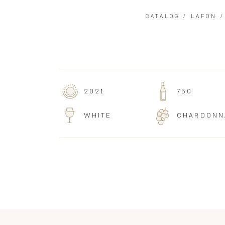
CATALOG
/
LAFON
2021
750
WHITE
CHARDONN