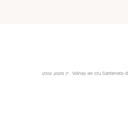
דקלסיפיקציה מהגפנים הצעירות מכרם Volnay 1er cru Santenots-du-Milieu . יין משגע, שופע