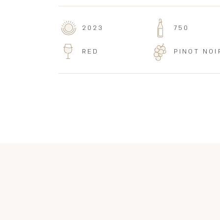
2023
750
RED
PINOT NOI