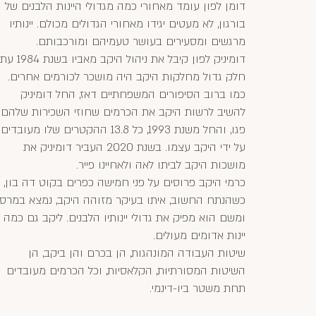
דומן לפון עומד מאחורי כמה מגדולי היינות הלבנים של
בורגון, לא מעטים יגידו מאחורי הגדולים מכולם. יינותיו
מרגשים ומסעירים בעושר טעמיהם ומורכבותם.
דומיניק לפון קיבל את ניהול היקב מאביו בשנת 1984 עת
חלק גדול מחלקות היקב היה מושכר לכורמים אחרים.
כמו ברוב הסיפורים המשפחתיים דאז, החל דומיניק
להשיב לרשות היקב את הכרמים שחוזי השכירות שלהם
פגו, והחל משנת 1993, כל 13.8 ההקטרים שלו מעובדים
על ידי היקב עצמו. בשנת 2020 העביר דומיניק את
מושכות היקב לביתו לאה ולאחיינו פייר.
כרמי היקב פרוסים על פני חמישה כפרים בקוט דה בון,
כשהנתח החשוב, איתו בעיקר מזוהה היקב, נמצא במרסו
ומשם הוא מפיק את גדולי יינותיו הלבנים. ליקב גם כמה
יינות אדומים מעולים.
שיטות העבודה המונהגות, הן בכרם והן ביקב, הן
השיטות המסורתיות, הקלאסיות, וכל הכרמים מעובדים
תחת משטר ביו-דינמי.