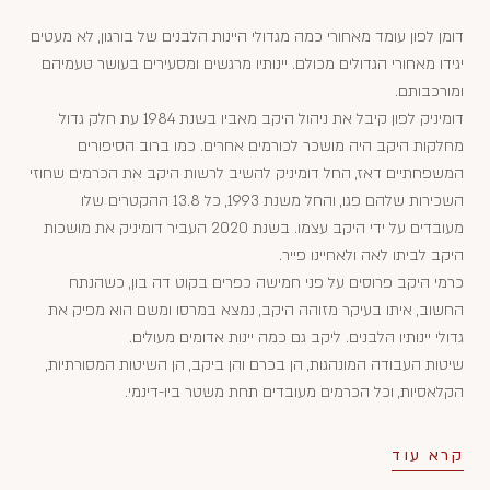
דומן לפון עומד מאחורי כמה מגדולי היינות הלבנים של בורגון, לא מעטים
יגידו מאחורי הגדולים מכולם. יינותיו מרגשים ומסעירים בעושר טעמיהם
ומורכבותם.
דומיניק לפון קיבל את ניהול היקב מאביו בשנת 1984 עת חלק גדול
מחלקות היקב היה מושכר לכורמים אחרים. כמו ברוב הסיפורים
המשפחתיים דאז, החל דומיניק להשיב לרשות היקב את הכרמים שחוזי
השכירות שלהם פגו, והחל משנת 1993, כל 13.8 ההקטרים שלו
מעובדים על ידי היקב עצמו. בשנת 2020 העביר דומיניק את מושכות
היקב לביתו לאה ולאחיינו פייר.
כרמי היקב פרוסים על פני חמישה כפרים בקוט דה בון, כשהנתח
החשוב, איתו בעיקר מזוהה היקב, נמצא במרסו ומשם הוא מפיק את
גדולי יינותיו הלבנים. ליקב גם כמה יינות אדומים מעולים.
שיטות העבודה המונהגות, הן בכרם והן ביקב, הן השיטות המסורתיות,
הקלאסיות, וכל הכרמים מעובדים תחת משטר ביו-דינמי.
קרא עוד