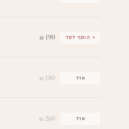
190
+ הוסף לסל
₪
180
אזל
₪
260
אזל
₪