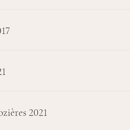
017
21
ozières 2021