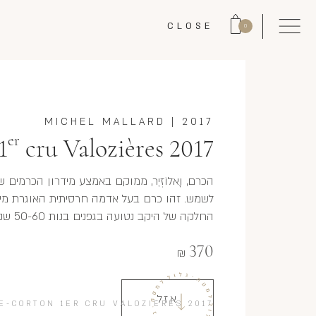
CLOSE
0
MICHEL MALLARD
|
2017
er
1
cru Valozières 2017
הכרם, וָאלוֹזְיֶר, ממוקם באמצע מידרון הכרמים
לשמש. זהו כרם בעל אדמה חרסיתית האוגרת מים ו
החלקה של היקב נטועה בגפנים בנות 50-60 שנה והיין מתאפיין בפירותיות עמוקה ושופעת עסיס עז.
370
₪
אזל
E-CORTON 1ER CRU VALOZIÈRES 2017