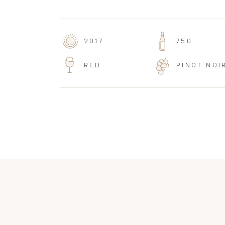
2017
750
RED
PINOT NOI