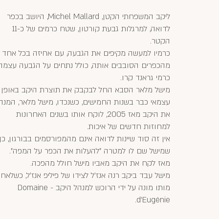
ליקב המשפחתי הקטן, Michel Mallard, היושב בכפר
לדואה, למרגלות גבעת קורטון, שטח כרמים של כ-11
הקטר.
כרמיו למעשה מקיפים את הגבעה, עם אחיזה בכל אחד
מהכפרים הסובבים אותה, כולל נתחים על הגבעה עצמה,
כרמי גראנד קרו.
מישל מלאר הסבא החל לבקבק את תוצרת היקב באופן
עצמאי כבר בשנות החמישים, כשנכדו, מישל מלאר, המנה
את היקב מאז 2005, לוקח אותו בשנים האחרונות
למחוזות חדשים של איכות.
אין זה סוד שיינות לדואה אינם מהמפורסמים בבורגון, כך
שמישל שם לו למטרה "להעלות את הכפר על המפה".
מאז לקח את היקב מאביו מישל חולל מהפכה.
מישל עבד ביקב רנה אנז'ל לצידו של פיליפ אנז'ל, כשלאח
מותו מונה על ידי הרוכש למנהל היקב - Domaine
d’Eugénie.