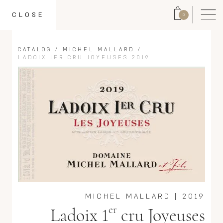
CLOSE
0
CATALOG
/
MICHEL MALLARD
/
LADOIX 1ER CRU JOYEUSES 2019
MICHEL MALLARD
|
2019
er
Ladoix 1
cru Joyeuses