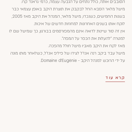
הסובבים אותה, כולל נתחים על הגבעה עצמה, כרמי גראנד קרו.
מישל מלאר הסבא החל לבקבק את תוצרת היקב באופן עצמאי כבר
בשנות החמישים, כשנכדו, מישל מלאר, המנהל את היקב מאז 2005,
לוקח אותו בשנים האחרונות למחוזות חדשים של איכות.
אין זה סוד שיינות לדואה אינם מהמפורסמים בבורגון, כך שמישל שם לו
למטרה "להעלות את הכפר על המפה".
מאז לקח את היקב מאביו מישל חולל מהפכה.
מישל עבד ביקב רנה אנז'ל לצידו של פיליפ אנז'ל, כשלאחר מותו מונה
על ידי הרוכש למנהל היקב - Domaine d’Eugénie.
קרא עוד