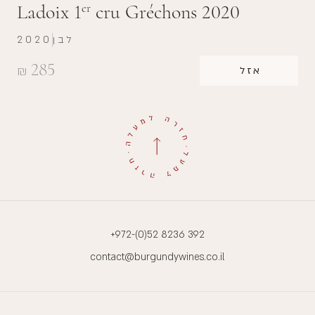
Ladoix 1
cru Gréchons 2020
er
לבן
2020
285
₪
אזל
+972-(0)52 8236 392
contact@burgundywines.co.il