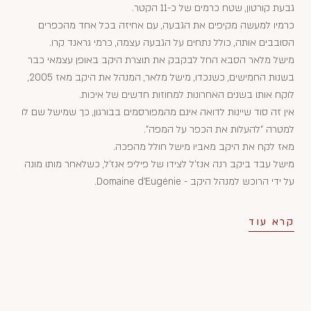
גבעת קורטון, שטח כרמים של כ-11 הקטר.
כרמיו למעשה מקיפים את הגבעה, עם אחיזה בכל אחד מהכפרים
הסובבים אותה, כולל נתחים על הגבעה עצמה, כרמי גראנד קרו.
מישל מלאר הסבא החל לבקבק את תוצרת היקב באופן עצמאי כבר
בשנות החמישים, כשנכדו, מישל מלאר, המנהל את היקב מאז 2005,
לוקח אותו בשנים האחרונות למחוזות חדשים של איכות.
אין זה סוד שיינות לדואה אינם מהמפורסמים בבורגון, כך שמישל שם לו
למטרה "להעלות את הכפר על המפה".
מאז לקח את היקב מאביו מישל חולל מהפכה.
מישל עבד ביקב רנה אנז'ל לצידו של פיליפ אנז'ל, כשלאחר מותו מונה
על ידי הרוכש למנהל היקב - Domaine d’Eugénie.
קרא עוד