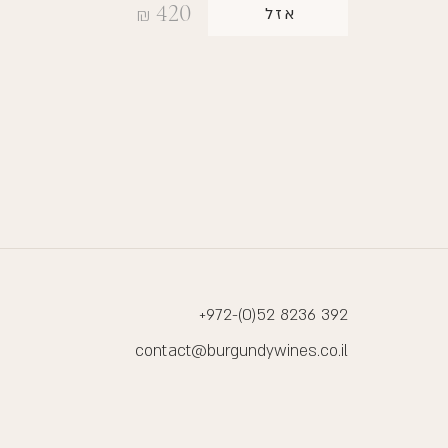
420
אזל
₪
+972-(0)52 8236 392
contact@burgundywines.co.il