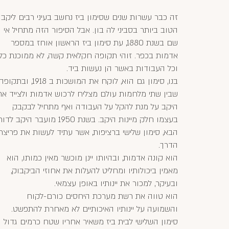
זה כבר עשרות שנים שסימון ביז נחשב בעיני רבים ליקב
הטוב ביותר בסביני לה בון. אבל הסיפור הזה מתחיל אי
שם בשנת 1880, עת סימון ביז הראשון אוחז במספר
אדמות בכפר. זוהי תקופה חקלאית קשה, לא ממוכנת כלל
וכל העבודות באשר הן נעשות ביד.
בנו, סימון גם הוא, לוקח את המושכות ב 1918, ובתקופ
שבין שתי מלחמות עולם מצליח לרכוש אדמות ולצייד את
היקב על מנת להקל על העבודה ואף מתחיל לבקבק
בעצמו חלק מיינות היקב. בשנת 1950 מועבר היקב לדו
הבא, סימון שלישי ברציפות, אשר עתיד לעשות את פריצת
הדרך.
הוא קונה אדמות, ובהיותו יינן מוכשר מאין כמותו, הוא
מאמין ביכולותיו ומחליט להעלות את אחוזי הביקבוק,
ובעיקר, למכור את יינותיו באופן עצמאי.
הוא טווה את רשת מערכת היחסים כורם-לקוח
והשמועה על יינותיו האיכותיים לא מאחרת להתפשט.
סימון השלישי לבית ביז משאיר אחריו שטח כרמים גדול