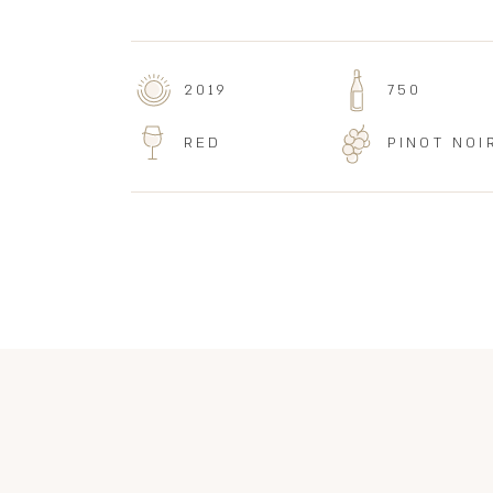
2019
750
RED
PINOT NOI