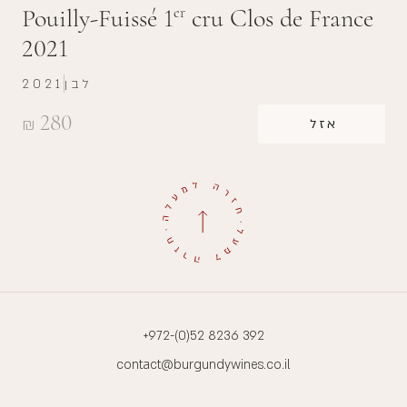
Pouilly-Fuissé 1
cru Clos de France
er
2021
לבן
2021
280
₪
אזל
+972-(0)52 8236 392
contact@burgundywines.co.il