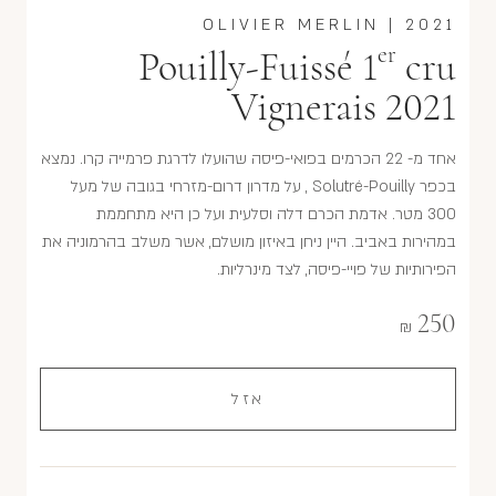
OLIVIER MERLIN
|
2021
er
Pouilly-Fuissé 1
cru
Vignerais 2021
אחד מ- 22 הכרמים בפואי-פיסה שהועלו לדרגת פרמייה קרו. נמצא
בכפר Solutré-Pouilly , על מדרון דרום-מזרחי בגובה של מעל
300 מטר. אדמת הכרם דלה וסלעית ועל כן היא מתחממת
במהירות באביב. היין ניחן באיזון מושלם, אשר משלב בהרמוניה את
הפירותיות של פויי-פיסה, לצד מינרליות.
250
₪
אזל