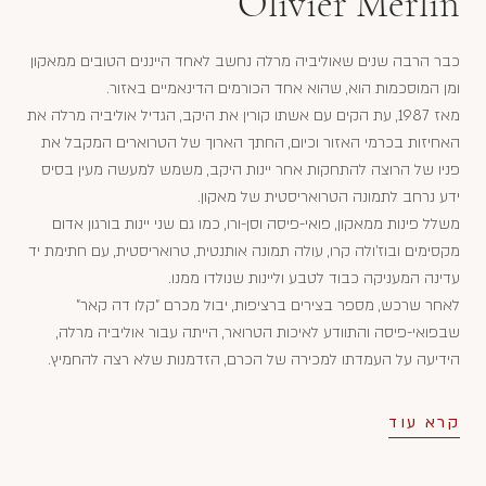
Olivier Merlin
כבר הרבה שנים שאוליביה מרלה נחשב לאחד הייננים הטובים ממאקון
ומן המוסכמות הוא, שהוא אחד הכורמים הדינאמיים באזור.
מאז 1987, עת הקים עם אשתו קורין את היקב, הגדיל אוליביה מרלה את
האחיזות בכרמי האזור וכיום, החתך הארוך של הטרוארים המקבל את
פניו של הרוצה להתחקות אחר יינות היקב, משמש למעשה מעין בסיס
ידע נרחב לתמונה הטרואריסטית של מאקון.
משלל פינות ממאקון, פואי-פיסה וסן-ורו, כמו גם שני יינות בורגון אדום
מקסימים ובוז'ולה קרו, עולה תמונה אותנטית, טרואריסטית, עם חתימת יד
עדינה המעניקה כבוד לטבע וליינות שנולדו ממנו.
לאחר שרכש, מספר בצירים ברציפות, יבול מכרם "קלו דה קאר"
שבפואי-פיסה והתוודע לאיכות הטרואר, הייתה עבור אוליביה מרלה,
הידיעה על העמדתו למכירה של הכרם, הזדמנות שלא רצה להחמיץ.
קרא עוד