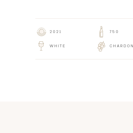
2021
750
WHITE
CHARDO