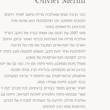
Olivier Merlin
כבר הרבה שנים שאוליביה מרלה נחשב לאחד הייננים
הטובים ממאקון ומן המוסכמות הוא, שהוא אחד
הכורמים הדינאמיים באזור.
מאז 1987, עת הקים עם אשתו קורין את היקב, הגדיל
אוליביה מרלה את האחיזות בכרמי האזור וכיום, החתך
הארוך של הטרוארים המקבל את פניו של הרוצה
להתחקות אחר יינות היקב, משמש למעשה מעין בסיס יד
נרחב לתמונה הטרואריסטית של מאקון.
משלל פינות ממאקון, פואי-פיסה וסן-ורו, כמו גם שני יינות
בורגון אדום מקסימים ובוז'ולה קרו, עולה תמונה
אותנטית, טרואריסטית, עם חתימת יד עדינה המעניקה
כבוד לטבע וליינות שנולדו ממנו.
לאחר שרכש, מספר בצירים ברציפות, יבול מכרם "קלו ד
קאר" שבפואי-פיסה והתוודע לאיכות הטרואר, הייתה עבו
אוליביה מרלה, הידיעה על העמדתו למכירה של הכרם,
הזדמנות שלא רצה להחמיץ.