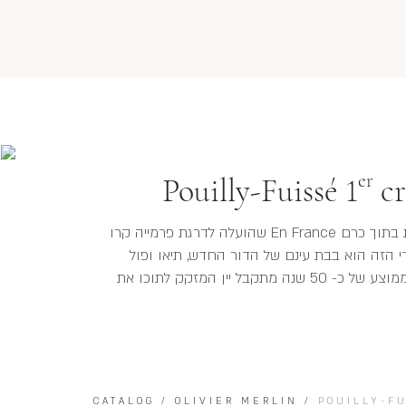
er
Pouilly-Fuissé 1
cr
אולי היין הגדול ביותר של היקב. מחלקה ספציפית בתוך כרם En France שהועלה לדרגת פרמייה קרו
ח הייחודי הזה הוא בבת עינם של הדור החדש, תיאו ופול
מרלה. מכרם גבוה, הפונה מזרחה ומגפנים בגיל ממוצע של כ- 50 שנה מתקבל יין המזקק לתוכו את
CATALOG
/
OLIVIER MERLIN
/
POUILLY-FU