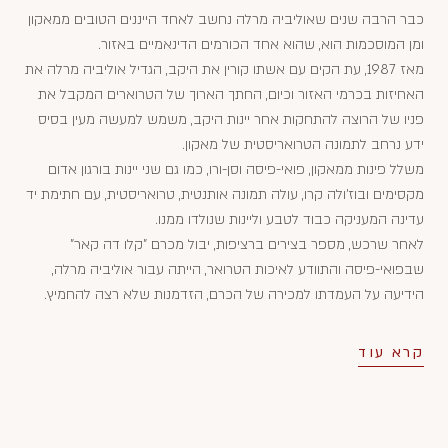
כבר הרבה שנים שאוליביה מרלה נחשב לאחד הייננים הטובים ממאקון
ומן המוסכמות הוא, שהוא אחד הכורמים הדינאמיים באזור.
מאז 1987, עת הקים עם אשתו קורין את היקב, הגדיל אוליביה מרלה את
האחיזות בכרמי האזור וכיום, החתך הארוך של הטרוארים המקבל את
פניו של הרוצה להתחקות אחר יינות היקב, משמש למעשה מעין בסיס
ידע נרחב לתמונה הטרואריסטית של מאקון.
משלל פינות ממאקון, פואי-פיסה וסן-ורו, כמו גם שני יינות בורגון אדום
מקסימים ובוז'ולה קרו, עולה תמונה אותנטית, טרואריסטית, עם חתימת יד
עדינה המעניקה כבוד לטבע וליינות שנולדו ממנו.
לאחר שרכש, מספר בצירים ברציפות, יבול מכרם "קלו דה קאר"
שבפואי-פיסה והתוודע לאיכות הטרואר, הייתה עבור אוליביה מרלה,
הידיעה על העמדתו למכירה של הכרם, הזדמנות שלא רצה להחמיץ.
קרא עוד