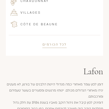
CHARDONNAY
VILLAGES
CÔTE DE BEAUNE
לכל הכורמים
Lafon
דומן לפון עומד מאחורי כמה מגדולי היינות הלבנים של בורגון, לא מעטים
יגידו מאחורי הגדולים מכולם. יינותיו מרגשים ומסעירים בעושר טעמיהם
ומורכבותם.
דומיניק לפון קיבל את ניהול היקב מאביו בשנת 1984 עת חלק גדול
מחלקות היקב היה מושכר לכורמים אחרים. כמו ברוב הסיפורים