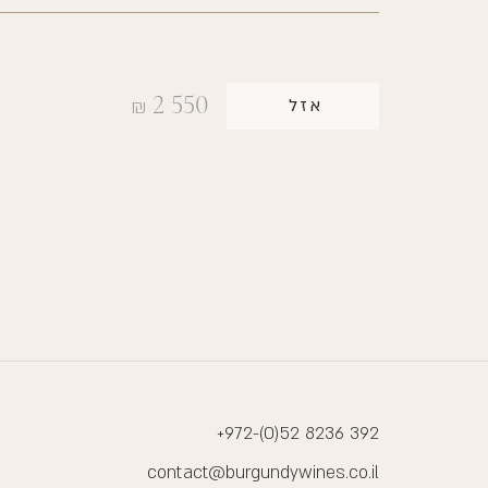
2 550
אזל
₪
+972-(0)52 8236 392
contact@burgundywines.co.il