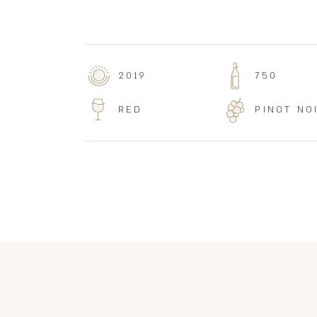
2019
750
RED
PINOT NO