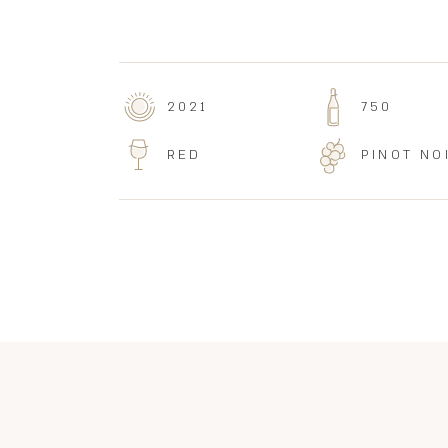
2021
750
RED
PINOT NO