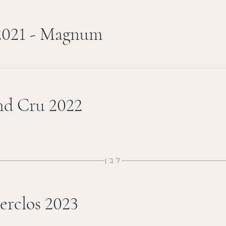
2021 - Magnum
nd Cru 2022
לבן
erclos 2023