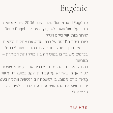
Eugénie
Domaine d'Eugénie נולד בשנת 2006 עת פרנסואה
פינו, בעליו של שאטו לטור, קנה את יקב René Engel
לאחר מותו של פיליפ אנז'ל.
כיום, היקב מתבסס על כרמי אנז'ל, עם אחיזות נפלאות
בכרמים בוון-רומנה ובווז'ו, לצד כמה רכישות "לבנות"
בכרמים משובחים בקוט דה בון, כולל גולת הכותרת –
מונרשה.
כמנהל היקב הרשמי מונה פרדריק אנז'רה, מנהל שאטו
לטור, אך מי שאחראי על עבודות היקב בפועל הנו מישל
מָלָאר, כורם מקומי, בן למשפחה בורגיניונית וותיקה בעל
יקב הנושא את שמו, אשר עבד עוד לפני כן לצידו של
פיליפ אנז'ל.
קרא עוד