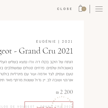
CLOSE
0
EUGÉNIE
|
2021
geot - Grand Cru 2021
הנתח של היקב בקלו דה ווז'ו נמצא בשליש העליו
באשכולות שלמים. פרחים סגולים שמשתלבים בהם 
טעם ועסיס, לצד אדמה ועור עם מינרליות בולטת ב
אנרגטי ושובה לב. יין גדול ששנות מרתף מאד תיט
2 200
₪
CLOS DE VOUGEOT - GRAND CRU 2021