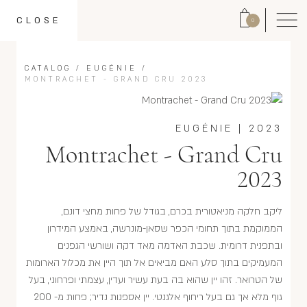
CLOSE
0
CATALOG
/
EUGÉNIE
/
MONTRACHET - GRAND CRU 2023
EUGÉNIE
|
2023
Montrachet - Grand Cru
2023
ליקב חלקה מניאטורית בכרם, בגודל של פחות מחצי דונם,
הממוקמת בתוך תחומי הכפר שסאן-מונרשה, באמצע המידרון
ובתפנית דרומית. שכבת האדמה מאד דקה ושורשי הגפנים
המעמיקים בתוך סלע האם מביאים אל תוך היין את מכלול הארומות
של הטרואר. זהו יין שהוא בה בעת עשיר ועדין, עצמתי ופרחוני, בעל
גוף מלא אך גם בעל ריחוף אלגנטי. יין אספנות נדיר; פחות מ- 200