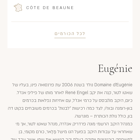
CÔTE DE BEAUNE
לכל הכורמים
Eugénie
Domaine d'Eugénie נולד בשנת 2006 עת פרנסואה פינו, בעליו של
שאטו לטור, קנה את יקב René Engel לאחר מותו של פיליפ אנז'ל.
כיום, היקב מתבסס על כרמי אנז'ל, עם אחיזות נפלאות בכרמים
בוון-רומנה ובווז'ו, לצד כמה רכישות "לבנות" בכרמים משובחים בקוט דה
בון, כולל גולת הכותרת – מונרשה.
כמנהל היקב הרשמי מונה פרדריק אנז'רה, מנהל שאטו לטור, אך מי
שאחראי על עבודות היקב בפועל הנו מישל מָלָאר, כורם מקומי, בן
למשפחה בורגיניונית וותיקה בעלת יקב הנושא את שמו, אשר עבד עוד