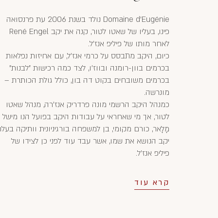
Domaine d'Eugénie נולד בשנת 2006 עת פרנסואה
פינו, בעליו של שאטו לטור, קנה את יקב René Engel
לאחר מותו של פיליפ אנז'ל.
כיום, היקב מתבסס על כרמי אנז'ל, עם אחיזות נפלאות
בכרמים בוון-רומנה ובווז'ו, לצד כמה רכישות "לבנות"
בכרמים משובחים בקוט דה בון, כולל גולת הכותרת –
מונרשה.
כמנהל היקב הרשמי מונה פרדריק אנז'רה, מנהל שאטו
לטור, אך מי שאחראי על עבודות היקב בפועל הנו מישל
מָלָאר, כורם מקומי, בן למשפחה בורגיניונית וותיקה בעל
יקב הנושא את שמו, אשר עבד עוד לפני כן לצידו של
פיליפ אנז'ל.
קרא עוד