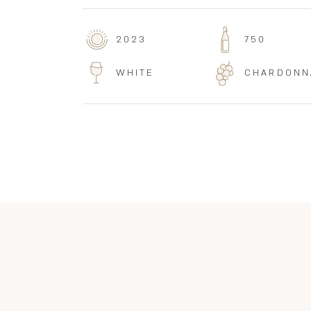
2023
750
WHITE
CHARDONN