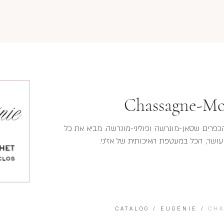
Chassagne-Mon
 בין הכפרים שסאן-מונרשה ופוליני-מונרשה. מביא את כל
ושר, הכל במעטפת האיכותית של אז'ני.
CATALOG
/
EUGÉNIE
/
CHA