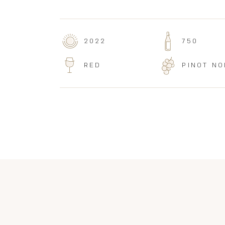
2022
750
RED
PINOT NO