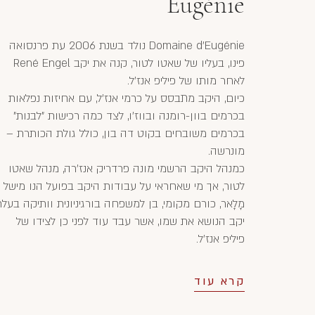
Eugénie
Domaine d'Eugénie נולד בשנת 2006 עת פרנסואה
פינו, בעליו של שאטו לטור, קנה את יקב René Engel
לאחר מותו של פיליפ אנז'ל.
כיום, היקב מתבסס על כרמי אנז'ל, עם אחיזות נפלאות
בכרמים בוון-רומנה ובווז'ו, לצד כמה רכישות "לבנות"
בכרמים משובחים בקוט דה בון, כולל גולת הכותרת –
מונרשה.
כמנהל היקב הרשמי מונה פרדריק אנז'רה, מנהל שאטו
לטור, אך מי שאחראי על עבודות היקב בפועל הנו מישל
מָלָאר, כורם מקומי, בן למשפחה בורגיניונית וותיקה בעל
יקב הנושא את שמו, אשר עבד עוד לפני כן לצידו של
פיליפ אנז'ל.
קרא עוד