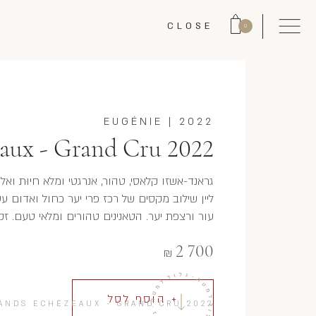
CLOSE
0
EUGÉNIE
|
2022
aux - Grand Cru 2022
גראנד-אשזו קלאסי, טהור, אנרגטי ומלא חיוּת וא
ליין שילוב מקסים של רכז פרי יער כחול ואדום עסי
עור ורצפת יער. הטאנינים טהורים ומלאי טעם. זקו
2 700
₪
+ הוסף לסל
ANDS ECHÉZEAUX - GRAND CRU 2022