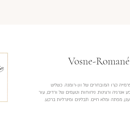
Vosne-Romané
מגפנים בנות למעלה מ- 60 שנה. אחד מכרמי הפרמייה קרו המ
מהענבים הותסס באשכולות שלמים. עוצמתי, שופע א
ואדמה, בשילוב רכז פרי יער כחול ואדום עסיסי 