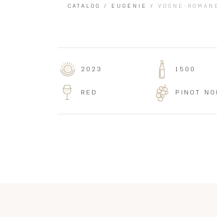
CATALOG
/
EUGÉNIE
/
VOSNE-ROMANÉ
2023
1500
RED
PINOT NO