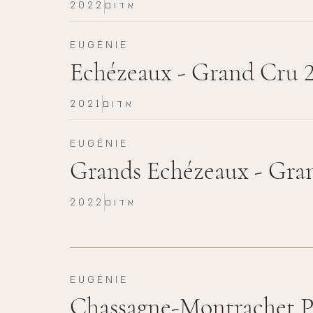
2022
אדום
EUGÉNIE
Echézeaux - Grand Cru 
2021
אדום
EUGÉNIE
Grands Echézeaux - Gra
2022
אדום
EUGÉNIE
Chassagne-Montrachet P