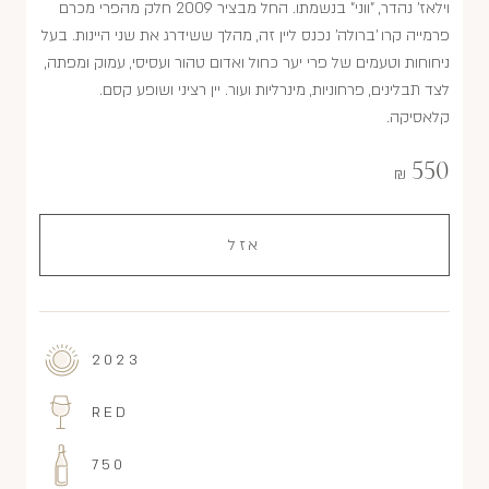
וילאז' נהדר, "ווני" בנשמתו. החל מבציר 2009 חלק מהפרי מכרם
פרמייה קרו 'ברולה' נכנס ליין זה, מהלך ששידרג את שני היינות. בעל
ניחוחות וטעמים של פרי יער כחול ואדום טהור ועסיסי, עמוק ומפתה,
לצד תבלינים, פרחוניות, מינרליות ועור. יין רציני ושופע קסם.
קלאסיקה.
550
₪
אזל
2023
RED
750