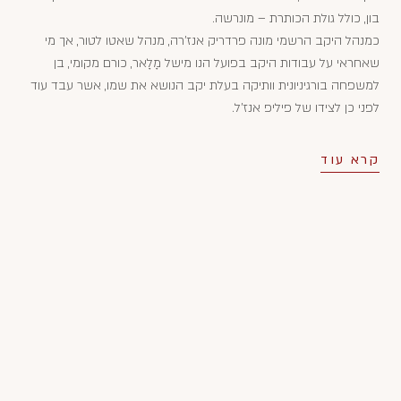
בון, כולל גולת הכותרת – מונרשה.
כמנהל היקב הרשמי מונה פרדריק אנז'רה, מנהל שאטו לטור, אך מי
שאחראי על עבודות היקב בפועל הנו מישל מָלָאר, כורם מקומי, בן
למשפחה בורגיניונית וותיקה בעלת יקב הנושא את שמו, אשר עבד עוד
לפני כן לצידו של פיליפ אנז'ל.
קרא עוד