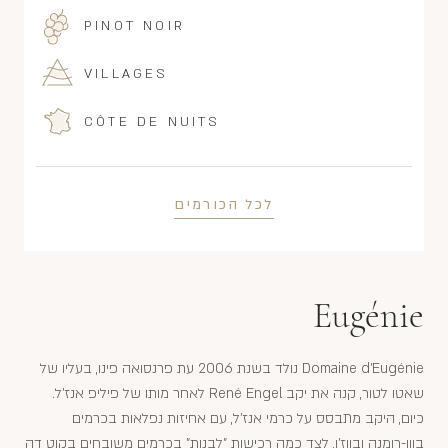
PINOT NOIR
VILLAGES
CÔTE DE NUITS
לכל הכורמים
Eugénie
Domaine d'Eugénie נולד בשנת 2006 עת פרנסואה פינו, בעליו של
שאטו לטור, קנה את יקב René Engel לאחר מותו של פיליפ אנז'ל.
כיום, היקב מתבסס על כרמי אנז'ל, עם אחיזות נפלאות בכרמים
בוון-רומנה ובווז'ו, לצד כמה רכישות "לבנות" בכרמים משובחים בקוט דה