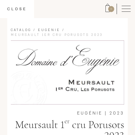
CLOSE
0
CATALOG
/
EUGÉNIE
/
MEURSAULT 1ER CRU PORUSOTS 2023
EUGÉNIE
|
2023
er
Meursault 1
cru Porusots