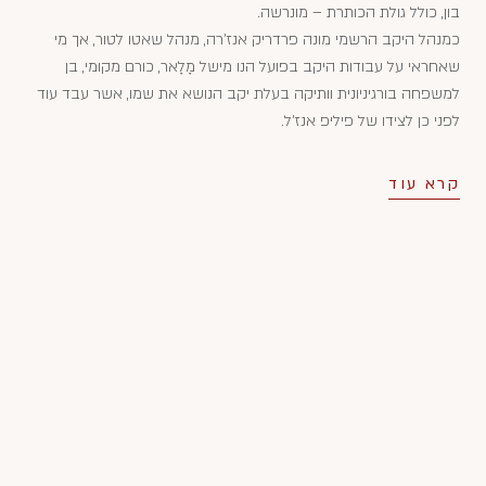
בון, כולל גולת הכותרת – מונרשה.
כמנהל היקב הרשמי מונה פרדריק אנז'רה, מנהל שאטו לטור, אך מי
שאחראי על עבודות היקב בפועל הנו מישל מָלָאר, כורם מקומי, בן
למשפחה בורגיניונית וותיקה בעלת יקב הנושא את שמו, אשר עבד עוד
לפני כן לצידו של פיליפ אנז'ל.
קרא עוד