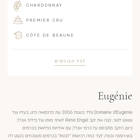
CHARDONNAY
PREMIER CRU
CÔTE DE BEAUNE
לכל הכורמים
Eugénie
Domaine d'Eugénie נולד בשנת 2006 עת פרנסואה פינו, בעליו של
שאטו לטור, קנה את יקב René Engel לאחר מותו של פיליפ אנז'ל.
כיום, היקב מתבסס על כרמי אנז'ל, עם אחיזות נפלאות בכרמים
בוון-רומנה ובווז'ו, לצד כמה רכישות "לבנות" בכרמים משובחים בקוט דה