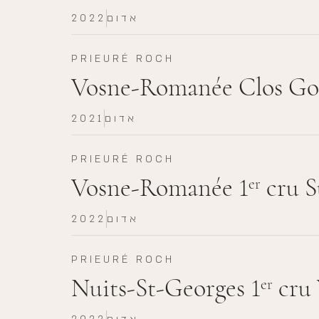
אדום
2022
PRIEURÉ ROCH
Vosne-Romanée Clos Goi
אדום
2021
PRIEURÉ ROCH
Vosne-Romanée 1
cru S
er
אדום
2022
PRIEURÉ ROCH
Nuits-St-Georges 1
cru 
er