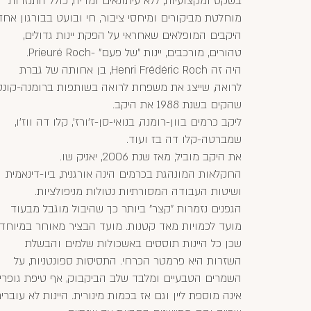
בשקט ומקצועיות, ללא עיתונאים ומדיה, כולל התנזרות
מוחלטת מביקורים ומיחסי ציבור, חי ובועט בבורגון אחד
היקבים המופלאים שאחראי על הפקת יינות גדולים,
טהורים, מורכבים, יינות "של פעם" -Prieuré Roch.
היה זה Henri Frédéric Roch, בן אחותה של גברת
לרואה, שייצג את משפחת לרואה בשותפות ברומנה-קונטי
שהקים בשנת 1988 את היקב.
ליקב כרמים בוון-רומנה, בנואי-סן-ז'ורז', קלו דה ווז'ו,
שמברטה-קלו דה בז ועוד.
את היקב מוביל, מאז שנת 2006, יאניק שו.
החקלאות המונהגת בכרמים הינה אורגנית, ביו-דינאמית
ושיטות העבודה המסורתיות נטולות מניפולציות.
הגפנים נזמרות "קצר" ביותר כך שהיבול מוגבל מבעוד
מועד לכמויות מאד קטנות. מועד הבציר מאוחר במיוחד
שכן כל היינות תוססים באשכולות שלמים והבשלת
השזרות היא פרמטר הכרחי. התסיסות ספונטניות, על
השמרים הטבעיים ומלבד שלב הביקבוק, אף טיפת גופרי
אינה מוספת ליין וגם אז בכמות מינורית. היינות לא עוברי