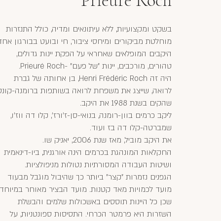
Prieuré Roch
בשקט ומקצועיות, ללא עיתונאים ומדיה, כולל התנזרות
מוחלטת מביקורים ומיחסי ציבור, חי ובועט בבורגון אחד
היקבים המופלאים שאחראי על הפקת יינות גדולים,
טהורים, מורכבים, יינות "של פעם" -Prieuré Roch.
היה זה Henri Frédéric Roch, בן אחותה של גברת
לרואה, שייצג את משפחת לרואה בשותפות ברומנה-קונטי
שהקים בשנת 1988 את היקב.
ליקב כרמים בוון-רומנה, בנואי-סן-ז'ורז', קלו דה ווז'ו,
שמברטה-קלו דה בז ועוד.
את היקב מוביל, מאז שנת 2006, יאניק שו.
החקלאות המונהגת בכרמים הינה אורגנית, ביו-דינאמית
ושיטות העבודה המסורתיות נטולות מניפולציות.
הגפנים נזמרות "קצר" ביותר כך שהיבול מוגבל מבעוד
מועד לכמויות מאד קטנות. מועד הבציר מאוחר במיוחד
שכן כל היינות תוססים באשכולות שלמים והבשלת
השזרות היא פרמטר הכרחי. התסיסות ספונטניות, על