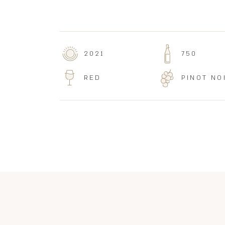
2021
750
RED
PINOT NO