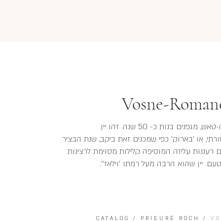
Vosne-Romanée
מונופול של היקב, כרם המרוחק כ- 50 מטר מלה-טאש, מגפנים בנות כ- 50 שנה. זהו יין
תי, או 'בארוק' כפי שמכנים זאת ביקב, שנת הבציר
 רעננות עליזה המוסיפה קלילות מסוימת לרצינות
עם. יין שהוא הרבה מעל רמתו 'וילאז''.
CATALOG
/
PRIEURÉ ROCH
/
VO