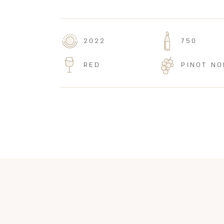
2022
750
RED
PINOT NO