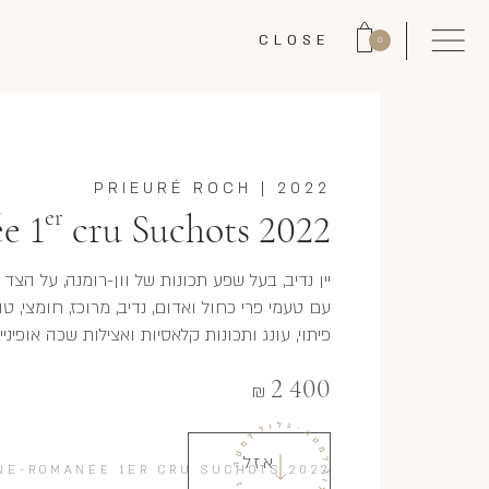
CLOSE
0
PRIEURÉ ROCH
|
2022
er
e 1
cru Suchots 2022
יין נדיב, בעל שפע תכונות של וון-רומנה, על הצד
עם טעמי פרי כחול ואדום, נדיב, מרוכז, חומצי, טה
פיתוי, עונג ותכונות קלאסיות ואצילות שכה אופיניי
2 400
₪
אזל
NE-ROMANÉE 1ER CRU SUCHOTS 2022