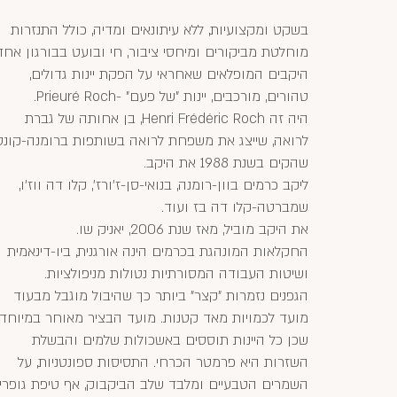
בשקט ומקצועיות, ללא עיתונאים ומדיה, כולל התנזרות
מוחלטת מביקורים ומיחסי ציבור, חי ובועט בבורגון אחד
היקבים המופלאים שאחראי על הפקת יינות גדולים,
טהורים, מורכבים, יינות "של פעם" -Prieuré Roch.
היה זה Henri Frédéric Roch, בן אחותה של גברת
לרואה, שייצג את משפחת לרואה בשותפות ברומנה-קונטי
שהקים בשנת 1988 את היקב.
ליקב כרמים בוון-רומנה, בנואי-סן-ז'ורז', קלו דה ווז'ו,
שמברטה-קלו דה בז ועוד.
את היקב מוביל, מאז שנת 2006, יאניק שו.
החקלאות המונהגת בכרמים הינה אורגנית, ביו-דינאמית
ושיטות העבודה המסורתיות נטולות מניפולציות.
הגפנים נזמרות "קצר" ביותר כך שהיבול מוגבל מבעוד
מועד לכמויות מאד קטנות. מועד הבציר מאוחר במיוחד
שכן כל היינות תוססים באשכולות שלמים והבשלת
השזרות היא פרמטר הכרחי. התסיסות ספונטניות, על
השמרים הטבעיים ומלבד שלב הביקבוק, אף טיפת גופרי