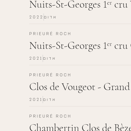
Nuits-St-Georges 1
cru 
er
אדום
2022
PRIEURÉ ROCH
Nuits-St-Georges 1
cru 
er
אדום
2021
PRIEURÉ ROCH
Clos de Vougeot - Grand
אדום
2021
PRIEURÉ ROCH
Chambertin Clos de Bèz