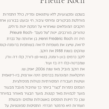
Prieuré Roch
בשקט ומקצועיות, ללא עיתונאים ומדיה, כולל התנזרות
מוחלטת מביקורים ומיחסי ציבור, חי ובועט בבורגון אחד
היקבים המופלאים שאחראי על הפקת יינות גדולים,
טהורים, מורכבים, יינות "של פעם" -Prieuré Roch.
היה זה Henri Frédéric Roch, בן אחותה של גברת
לרואה, שייצג את משפחת לרואה בשותפות ברומנה-קונטי
שהקים בשנת 1988 את היקב.
ליקב כרמים בוון-רומנה, בנואי-סן-ז'ורז', קלו דה ווז'ו,
שמברטה-קלו דה בז ועוד.
את היקב מוביל, מאז שנת 2006, יאניק שו.
החקלאות המונהגת בכרמים הינה אורגנית, ביו-דינאמית
ושיטות העבודה המסורתיות נטולות מניפולציות.
הגפנים נזמרות "קצר" ביותר כך שהיבול מוגבל מבעוד
מועד לכמויות מאד קטנות. מועד הבציר מאוחר במיוחד
שכן כל היינות תוססים באשכולות שלמים והבשלת
השזרות היא פרמטר הכרחי. התסיסות ספונטניות, על