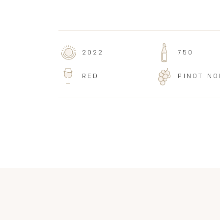
2022
750
RED
PINOT NO