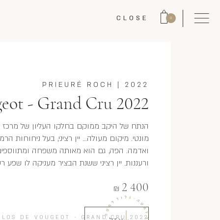
CLOSE
0
PRIEURÉ ROCH
|
2022
geot - Grand Cru 2022
הנתח של היקב ממוקם בחלקו העליון של מרכז ה
מונטי. מיקום מעולה... יין רציני, בעל ניחוחות הר
ואדמה. הפה, גם הוא מאותה משפחה ומתווספים 
ורעננות. יין רציני ששנת הבציר מעניקה לו שפע רע
2 400
₪
CLOS DE VOUGEOT - GRAND CRU 2022