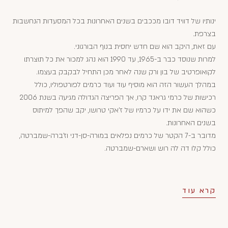
ינותיו של דוויד דובו מככבים בשנים האחרונות בכל המסעדות הנחשבות
בצרפת.
עם זאת, היקב הוא שם חדש יחסית בנוף הבורגוני.
למרות שנוסד כבר ב-1965, עד 1990 הוא נהג למכור את כל תוצרתו
לקואופרטיב של בון ורק שנה לאחר מכן התחיל לבקבק בעצמו.
במהלך העשור הזה הוא מוסיף עוד ועוד כרמים לפורטפוליו, כולל
רכישות של כרמי גראנד קרו, אך הפריצה הגדולה מגיעה בשנת 2006
כשהוא שם את ידו על כרמיו של ז'אקי טרושו, יקב שהפך למיתוס
בשנים האחרונות.
מדובר ב-7 הקטר של כרמים נפלאים במורה-סן-דני וז'ברה-שמברטה,
כולל קלו דה לה רוש ושארם-שמברטה.
קרא עוד