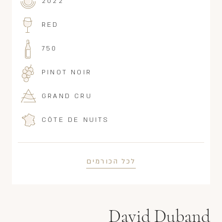
2022
RED
750
PINOT NOIR
GRAND CRU
CÔTE DE NUITS
לכל הכורמים
David Duband