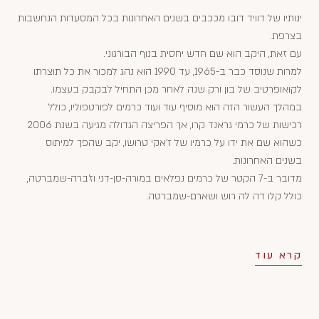
ינותיו של דוויד דובו מככבים בשנים האחרונות בכל המסעדות הנחשבות
בצרפת.
עם זאת, היקב הוא שם חדש יחסית בנוף הבורגוני.
למרות שנוסד כבר ב-1965, עד 1990 הוא נהג למכור את כל תוצרתו
לקואופרטיב של בון ורק שנה לאחר מכן התחיל לבקבק בעצמו.
במהלך העשור הזה הוא מוסיף עוד ועוד כרמים לפורטפוליו, כולל
רכישות של כרמי גראנד קרו, אך הפריצה הגדולה מגיעה בשנת 2006
כשהוא שם את ידו על כרמיו של ז'אקי טרושו, יקב שהפך למיתוס
בשנים האחרונות.
מדובר ב-7 הקטר של כרמים נפלאים במורה-סן-דני וז'ברה-שמברטה,
כולל קלו דה לה רוש ושארם-שמברטה.
קרא עוד