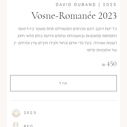
DAVID DUBAND
|
2023
Vosne-Romanée 2023
כל יינות היקב הינם מכרמים המטופלים תחת משטר ביו-דינאמי.
התסיסות ספונטניות ובאשכולות שלמים והיינות כולם מלאי חיוּת,
רעננות ואנרגיה. בעל פרי אדום וכחול ולצידו תיבלון עדין ופרחים. יין
של אלגנטיות ופיתוי.
450
₪
אזל
2023
RED