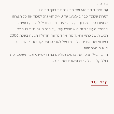
בצרפת.
עם זאת, היקב הוא שם חדש יחסית בנוף הבורגוני.
למרות שנוסד כבר ב-1965, עד 1990 הוא נהג למכור את כל תוצרתו
לקואופרטיב של בון ורק שנה לאחר מכן התחיל לבקבק בעצמו.
במהלך העשור הזה הוא מוסיף עוד ועוד כרמים לפורטפוליו, כולל
רכישות של כרמי גראנד קרו, אך הפריצה הגדולה מגיעה בשנת 2006
כשהוא שם את ידו על כרמיו של ז'אקי טרושו, יקב שהפך למיתוס
בשנים האחרונות.
מדובר ב-7 הקטר של כרמים נפלאים במורה-סן-דני וז'ברה-שמברטה,
כולל קלו דה לה רוש ושארם-שמברטה.
קרא עוד