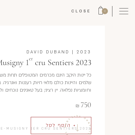
CLOSE
0
DAVID DUBAND
|
2023
er
usigny 1
cru Sentiers 2023
כל יינות היקב הינם מכרמים המטופלים תחת משטר
שלמים והיינות כולם מלאי חיוּת, רעננות ואנרגיה.
וחומציות נפלאה. יין רציני, בעל טאנינים נוכחים 
750
₪
+ הוסף לסל
E-MUSIGNY 1ER CRU SENTIERS 2023