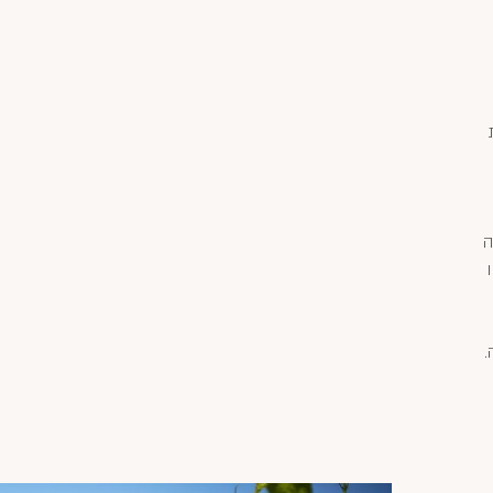
ת
ה
ו
.