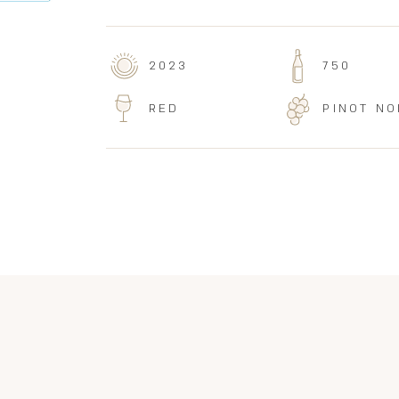
2023
750
RED
PINOT NO