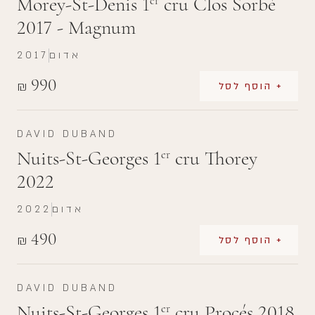
Morey-St-Denis 1
cru Clos Sorbè
er
2017 - Magnum
אדום
2017
990
₪
+ הוסף לסל
DAVID DUBAND
Nuits-St-Georges 1
cru Thorey
er
2022
אדום
2022
490
₪
+ הוסף לסל
DAVID DUBAND
Nuits-St-Georges 1
cru Procés 2018
er