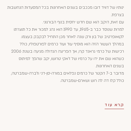
ינותיו של דוויד דובו מככבים בשנים האחרונות בכל המסעדות הנחשבות
בצרפת.
עם זאת, היקב הוא שם חדש יחסית בנוף הבורגוני.
למרות שנוסד כבר ב-1965, עד 1990 הוא נהג למכור את כל תוצרתו
לקואופרטיב של בון ורק שנה לאחר מכן התחיל לבקבק בעצמו.
במהלך העשור הזה הוא מוסיף עוד ועוד כרמים לפורטפוליו, כולל
רכישות של כרמי גראנד קרו, אך הפריצה הגדולה מגיעה בשנת 2006
כשהוא שם את ידו על כרמיו של ז'אקי טרושו, יקב שהפך למיתוס
בשנים האחרונות.
מדובר ב-7 הקטר של כרמים נפלאים במורה-סן-דני וז'ברה-שמברטה,
כולל קלו דה לה רוש ושארם-שמברטה.
קרא עוד