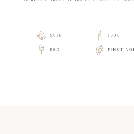
CATALOG
/
DAVID DUBAND
/
CHARMES-CHAMB
2018
1500
RED
PINOT NO