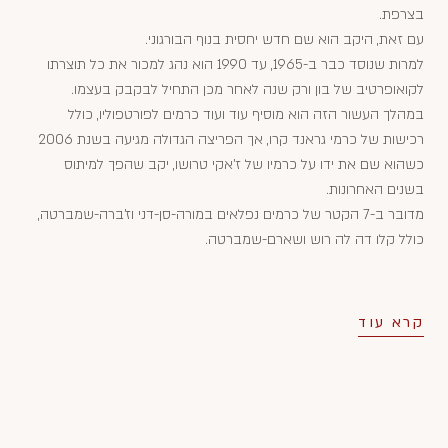
בצרפת.
עם זאת, היקב הוא שם חדש יחסית בנוף הבורגוני.
למרות שנוסד כבר ב-1965, עד 1990 הוא נהג למכור את כל תוצרתו
לקואופרטיב של בון ורק שנה לאחר מכן התחיל לבקבק בעצמו.
במהלך העשור הזה הוא מוסיף עוד ועוד כרמים לפורטפוליו, כולל
רכישות של כרמי גראנד קרו, אך הפריצה הגדולה מגיעה בשנת 2006
כשהוא שם את ידו על כרמיו של ז'אקי טרושו, יקב שהפך למיתוס
בשנים האחרונות.
מדובר ב-7 הקטר של כרמים נפלאים במורה-סן-דני וז'ברה-שמברטה,
כולל קלו דה לה רוש ושארם-שמברטה.
קרא עוד