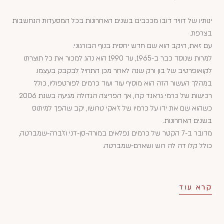
ינותיו של דוויד דובו מככבים בשנים האחרונות בכל המסעדות הנחשבות
בצרפת.
עם זאת, היקב הוא שם חדש יחסית בנוף הבורגוני.
למרות שנוסד כבר ב-1965, עד 1990 הוא נהג למכור את כל תוצרתו
לקואופרטיב של בון ורק שנה לאחר מכן התחיל לבקבק בעצמו.
במהלך העשור הזה הוא מוסיף עוד ועוד כרמים לפורטפוליו, כולל
רכישות של כרמי גראנד קרו, אך הפריצה הגדולה מגיעה בשנת 2006
כשהוא שם את ידו על כרמיו של ז'אקי טרושו, יקב שהפך למיתוס
בשנים האחרונות.
מדובר ב-7 הקטר של כרמים נפלאים במורה-סן-דני וז'ברה-שמברטה,
כולל קלו דה לה רוש ושארם-שמברטה.
קרא עוד