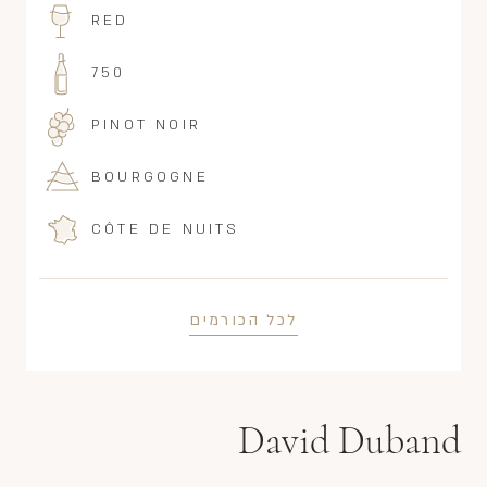
RED
750
PINOT NOIR
BOURGOGNE
CÔTE DE NUITS
לכל הכורמים
David Duband