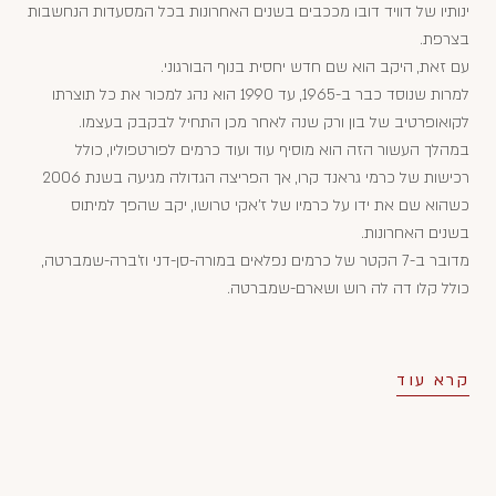
ינותיו של דוויד דובו מככבים בשנים האחרונות בכל המסעדות הנחשבות
בצרפת.
עם זאת, היקב הוא שם חדש יחסית בנוף הבורגוני.
למרות שנוסד כבר ב-1965, עד 1990 הוא נהג למכור את כל תוצרתו
לקואופרטיב של בון ורק שנה לאחר מכן התחיל לבקבק בעצמו.
במהלך העשור הזה הוא מוסיף עוד ועוד כרמים לפורטפוליו, כולל
רכישות של כרמי גראנד קרו, אך הפריצה הגדולה מגיעה בשנת 2006
כשהוא שם את ידו על כרמיו של ז'אקי טרושו, יקב שהפך למיתוס
בשנים האחרונות.
מדובר ב-7 הקטר של כרמים נפלאים במורה-סן-דני וז'ברה-שמברטה,
כולל קלו דה לה רוש ושארם-שמברטה.
קרא עוד